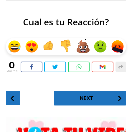
Cual es tu Reacción?
0
Shares
P
NEXT
o
s
t
P