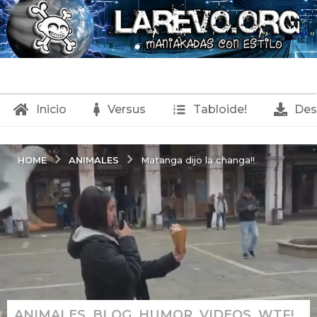
Inicio
Versus
Tabloide!
Des
ANIMALES
HOME
Matanga dijo la changa!!
ANIMALES
,
BLOG
,
HUMOR
,
VIDEOS
,
WTF!
8