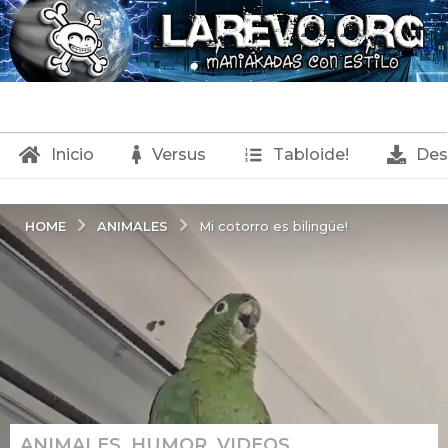
Inicio
Versus
Tabloide!
Des
ANIMALES
HOME
Mi cotorro es bilingüe!
ANIMALES
,
HUMOR
,
VIDEOS
6