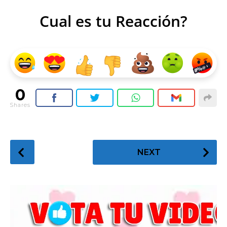
Cual es tu Reacción?
0
Shares
P
NEXT
o
s
t
P
a
g