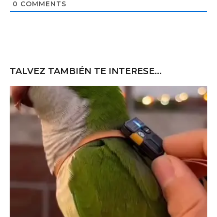
t
0
COMMENTS
e
TALVEZ TAMBIÉN TE INTERESE...