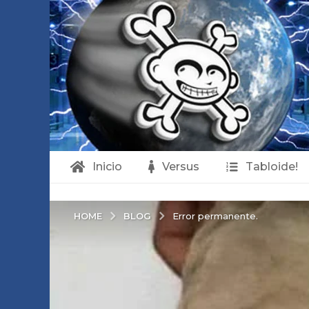
Inicio
Versus
Tabloide!
BLOG
HOME
Error permanente.