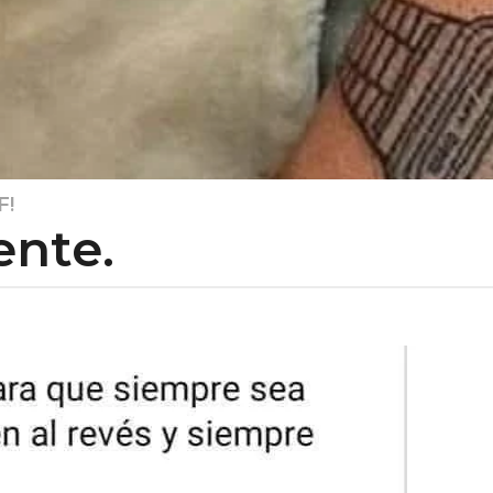
F!
ente.