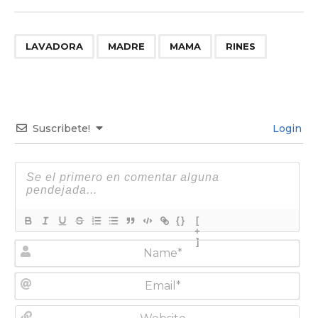
,
,
,
LAVADORA
MADRE
MAMA
RINES
Suscribete!
Login
{}
[
+
]
N
a
m
E
e