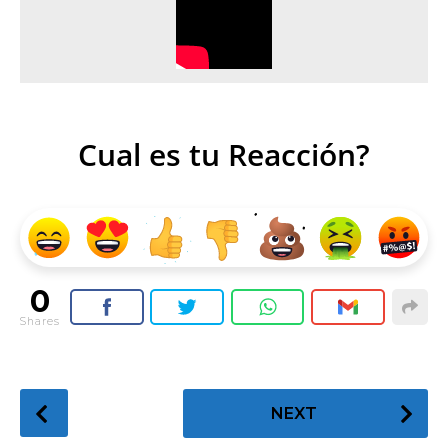
Cual es tu Reacción?
0
Shares
P
NEXT
o