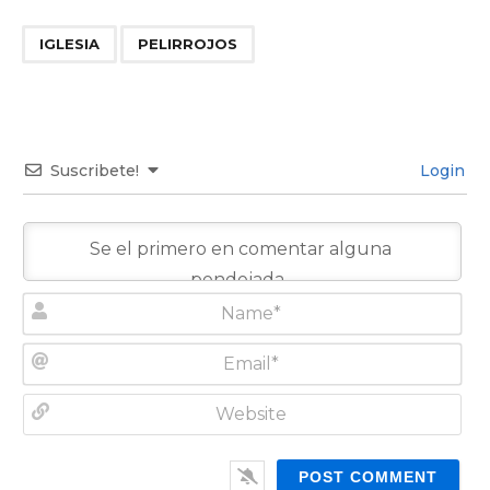
,
IGLESIA
PELIRROJOS
Suscribete!
Login
N
a
m
E
e
m
*
a
W
i
e
l
b