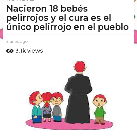
Nacieron 18 bebés
a
ñ
pelirrojos y el cura es el
o
único pelirrojo en el pueblo
s
a
b
3 años ago
2
g
y
a
3.1k
views
o
E
ñ
2
l
o
P
s
a
u
a
ñ
t
g
o
o
o
s
A
m
a
o
g
o