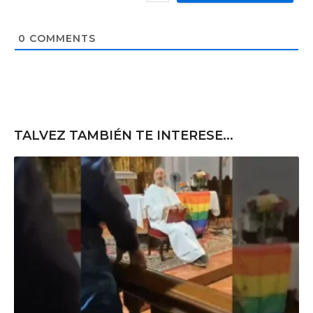
*
s
i
t
0
COMMENTS
e
TALVEZ TAMBIÉN TE INTERESE...