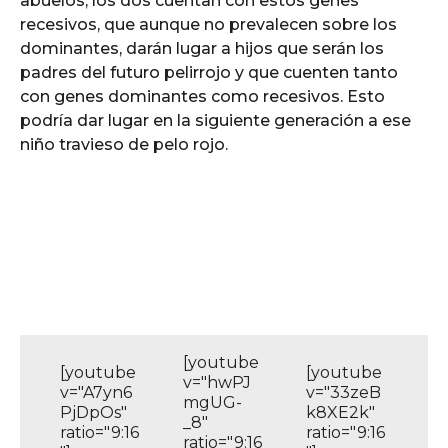
abuelos, los dos cuentan con estos genes
recesivos, que aunque no prevalecen sobre los
dominantes, darán lugar a hijos que serán los
padres del futuro pelirrojo y que cuenten tanto
con genes dominantes como recesivos. Esto
podría dar lugar en la siguiente generación a ese
niño travieso de pelo rojo.
[youtube
[youtube
[youtube
v="hwPJ
v="A7yn6
v="33zeB
mgUG-
PjDpOs"
k8XE2k"
_8"
ratio="9:16
ratio="9:16
ratio="9:16