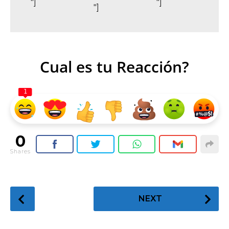
"]
"]
"]
Cual es tu Reacción?
1
0
Shares
P
NEXT
o
s