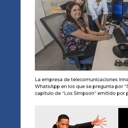
o
o
o
s
A
a
m
o
g
o
La empresa de telecomunicaciones InnaTi
WhatsApp en los que se pregunta por “
capítulo de “Los Simpson” emitido por 