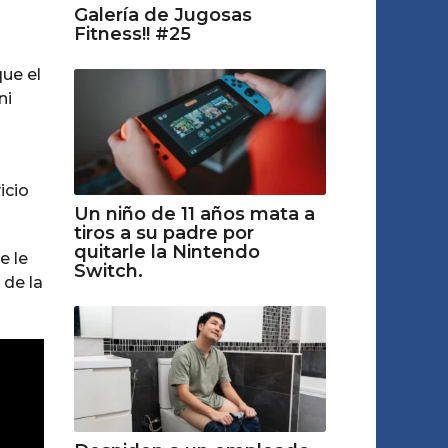
Galería de Jugosas
Fitness!! #25
que el
ni
icio
Un niño de 11 años mata a
tiros a su padre por
quitarle la Nintendo
e le
Switch.
 de la