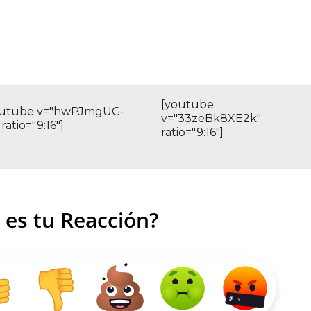
[youtube
outube v="hwPJmgUG-
v="33zeBk8XE2k"
 ratio="9:16"]
ratio="9:16"]
 es tu Reacción?