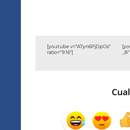
[youtube v="A7yn6PjDpOs"
[y
ratio="9:16"]
_8"
Cual