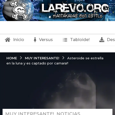
Inicio
Versus
Tabloide!
Des
MUY INTERESANTE!
HOME
Asteroide se estrella
en la luna y es captado por camara!!
MUY INTERESANTE!
,
NOTICIAS
,
1