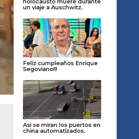
holocausto muere durante
un viaje a Auschwitz.
Feliz cumpleaños Enrique
Segoviano!!!
Asi se miran los puertos en
china automatizados.