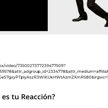
blox/video/7350027377239477509?
59578&attr_adgroup_id=2334778&attr_medium=affiliat
ZYUGeS7gxyPTplyAszR3WIKUkHWtAzmZXmRS80&irgwc=
 es tu Reacción?