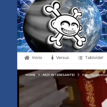
Inicio
Versus
Tabloide!
MUY INTERESANTE!
HOME
Parroquia perua