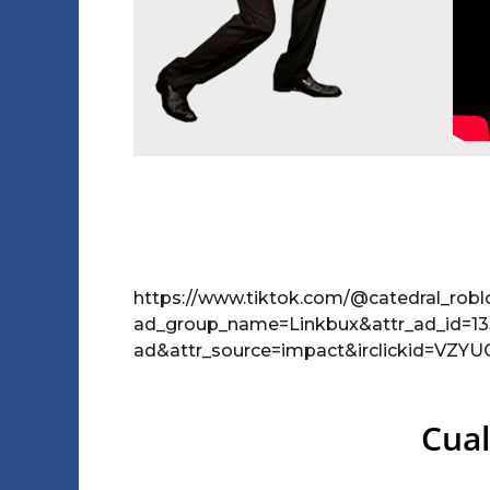
https://www.tiktok.com/@catedral_ro
ad_group_name=Linkbux&attr_ad_id=13
ad&attr_source=impact&irclickid=V
Cual