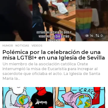
14
0
HUMOR
,
NOTICIAS
,
VIDEOS
Polémica por la celebración de una
misa LGTBI+ en una Iglesia de Sevilla
Un miembro de la asociación católica Orate
interrumpió la misa de Eucaristía para increpar al
sacerdote que oficiaba el acto. La Iglesia de Santa
María la...