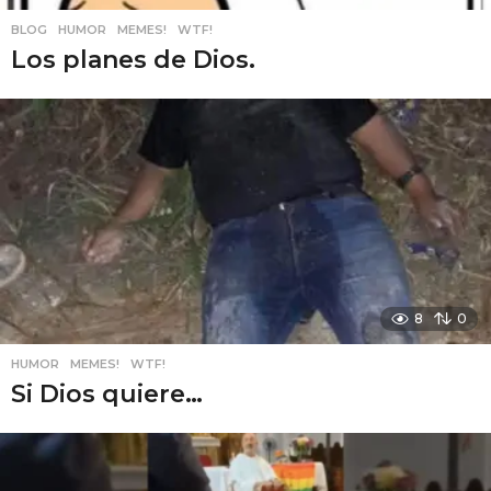
BLOG
,
HUMOR
,
MEMES!
,
WTF!
Los planes de Dios.
8
0
HUMOR
,
MEMES!
,
WTF!
Si Dios quiere…