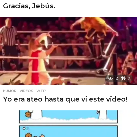
Gracias, Jebús.
12
0
HUMOR
,
VIDEOS
,
WTF!
Yo era ateo hasta que vi este video!