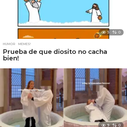
5
0
HUMOR
,
MEMES!
Prueba de que diosito no cacha
bien!
9
0