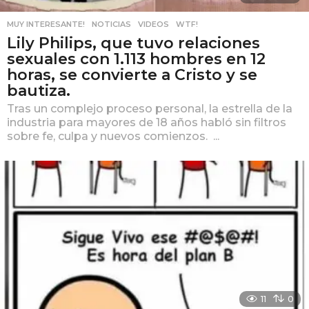
MUY INTERESANTE!
,
NOTICIAS
,
VIDEOS
,
WTF!
Lily Philips, que tuvo relaciones
sexuales con 1.113 hombres en 12
horas, se convierte a Cristo y se
bautiza.
Tras un complejo proceso personal, la estrella de la
industria para mayores de 18 años habló sin filtros
sobre fe, culpa y nuevos comienzos. ...
11
0