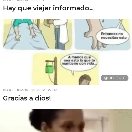
BLOG
,
HUMOR
,
MEMES!
Hay que viajar informado..
10
0
BLOG
,
HUMOR
,
MEMES!
,
WTF!
Gracias a dios!