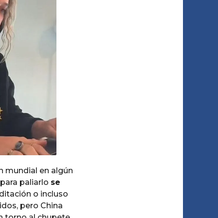
ón mundial en algún
para paliarlo
se
itación o incluso
idos, pero China
n torno al chupete.