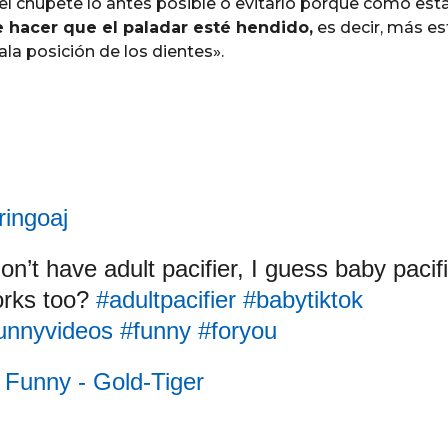
el chupete lo antes posible o evitarlo porque como est
 hacer que el paladar esté hendido,
es decir, más es
a posición de los dientes».
ingoaj
don’t have adult pacifier, I guess baby pacif
rks too?
#adultpacifier
#babytiktok
unnyvideos
#funny
#foryou
Funny - Gold-Tiger