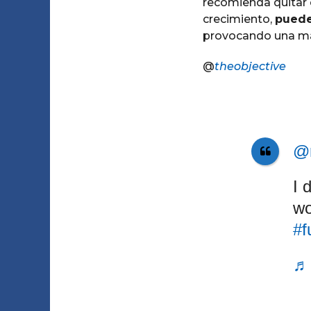
recomienda quitar 
crecimiento,
puede
provocando una mal
@
theobjective
@r
I 
wo
#f
♬ 