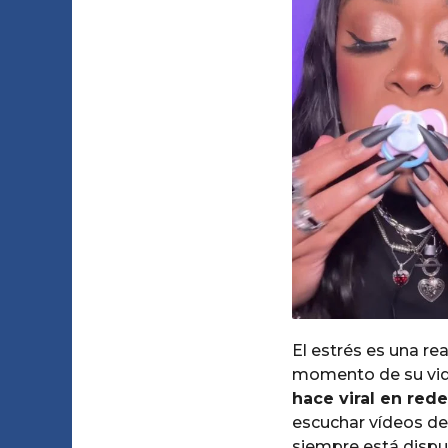
1
o
a
m
A
g
e
m
o
o
s
e
s
a
g
o
El estrés es una re
momento de su vida.
hace viral en red
escuchar vídeos de
siempre está dispue