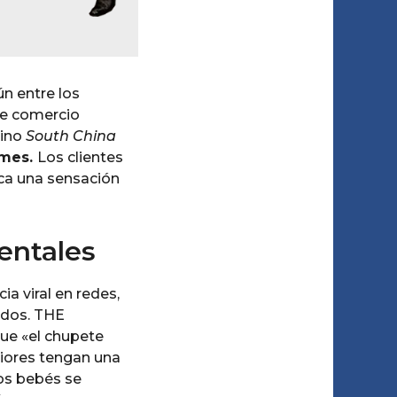
n entre los
 de comercio
hino
South China
 mes.
Los clientes
oca una sensación
entales
a viral en redes,
idos. THE
ue «el chupete
riores tengan una
los bebés se