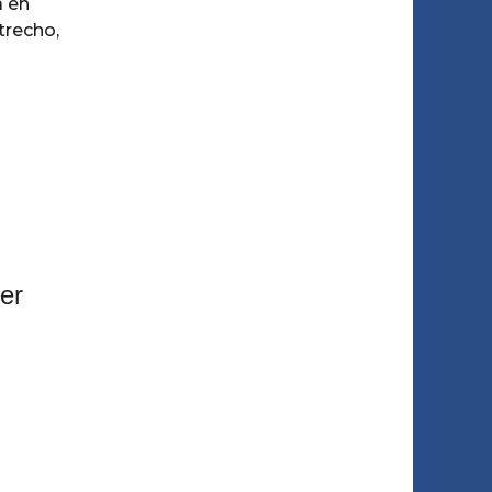
á en
trecho,
ier