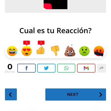
Cual es tu Reacción?
1
1
0
Shares
P
NEXT
o
s