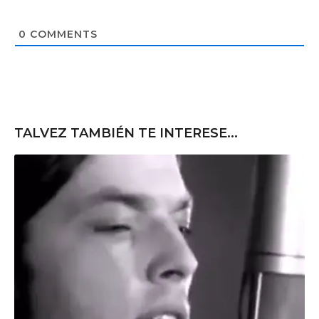
*
s
i
t
0
COMMENTS
e
TALVEZ TAMBIÉN TE INTERESE...