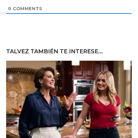
i
t
0
COMMENTS
e
TALVEZ TAMBIÉN TE INTERESE...