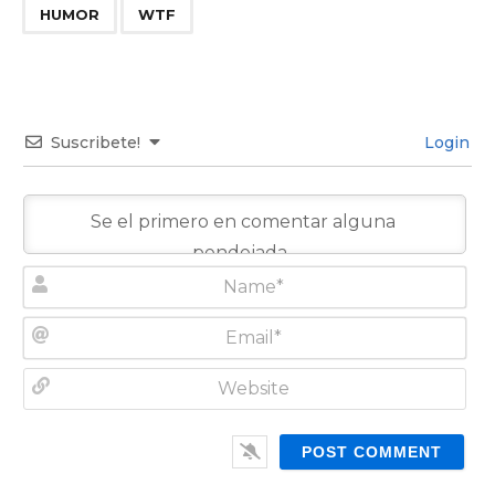
,
HUMOR
WTF
Suscribete!
Login
N
a
m
E
e
m
*
a
W
i
e
l
b
*
s