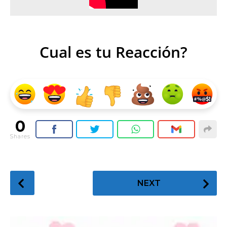
Cual es tu Reacción?
0
Shares
P
NEXT
o
s
t