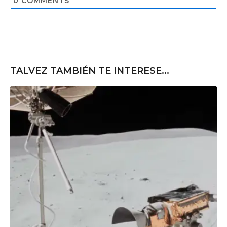
0
COMMENTS
e
TALVEZ TAMBIÉN TE INTERESE...