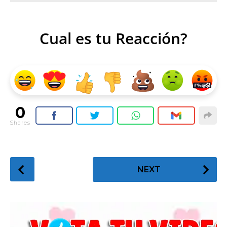
Cual es tu Reacción?
0
Shares
P
NEXT
o
s
t
P