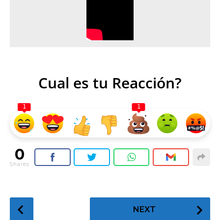
Cual es tu Reacción?
1
1
0
Shares
P
NEXT
o