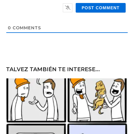
i
e
l
b
*
s
i
t
0
COMMENTS
e
TALVEZ TAMBIÉN TE INTERESE...