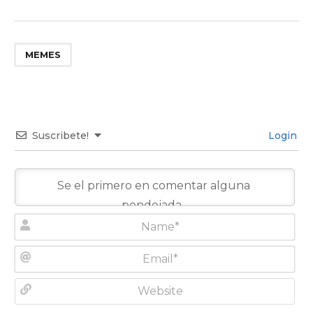
MEMES
Suscribete!
Login
N
a
m
E
e
m
*
a
W