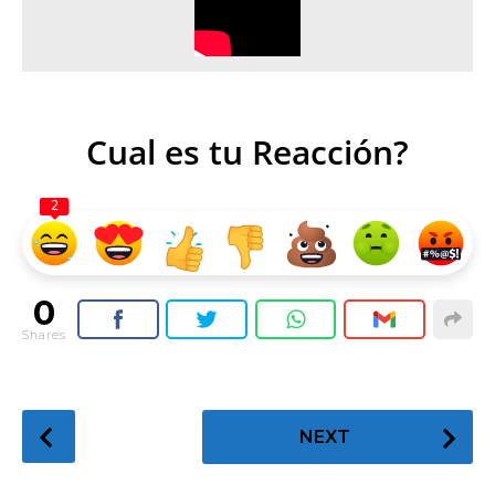
Cual es tu Reacción?
2
0
Shares
P
NEXT
o
s