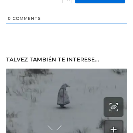
b
*
s
i
t
0
COMMENTS
e
TALVEZ TAMBIÉN TE INTERESE...