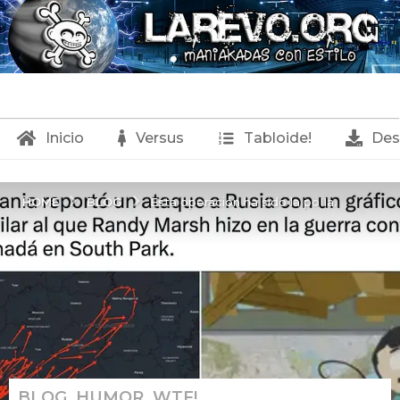
Inicio
Versus
Tabloide!
Des
BLOG
HOME
Esta operación ha sido la poIIa.
BLOG
,
HUMOR
,
WTF!
1