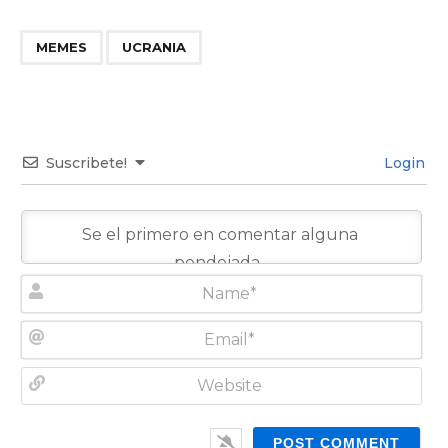
,
MEMES
UCRANIA
Suscribete!
Login
N
a
m
E
e
m
*
a
W
i
e
l