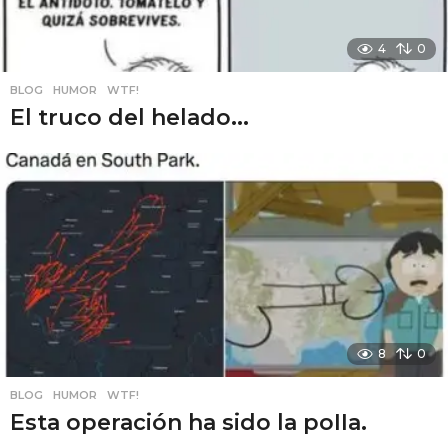
4
0
BLOG
,
HUMOR
,
WTF!
El truco del helado...
8
0
BLOG
,
HUMOR
,
WTF!
Esta operación ha sido la poIIa.