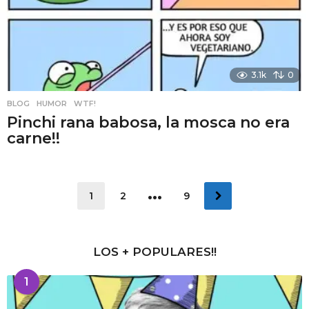
3.1k
0
BLOG
,
HUMOR
,
WTF!
Pinchi rana babosa, la mosca no era
carne!!
…
1
2
9
LOS + POPULARES!!
1