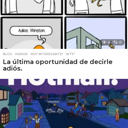
4
0
BLOG
,
HUMOR
,
MUY INTERESANTE!
,
WTF!
La última oportunidad de decirle
adiós.