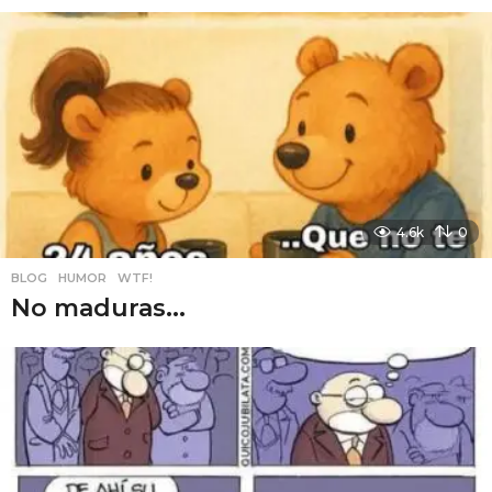
4.6k
0
BLOG
,
HUMOR
,
WTF!
No maduras...