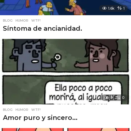
1.6k
1
BLOG
,
HUMOR
,
WTF!
Síntoma de ancianidad.
9
0
BLOG
,
HUMOR
,
WTF!
Amor puro y sincero...