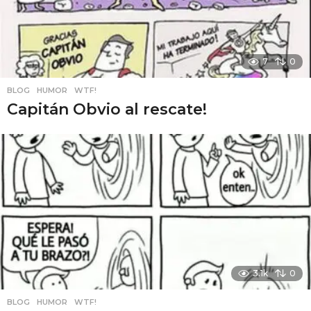
7
0
BLOG
,
HUMOR
,
WTF!
Capitán Obvio al rescate!
3.1k
0
BLOG
,
HUMOR
,
WTF!