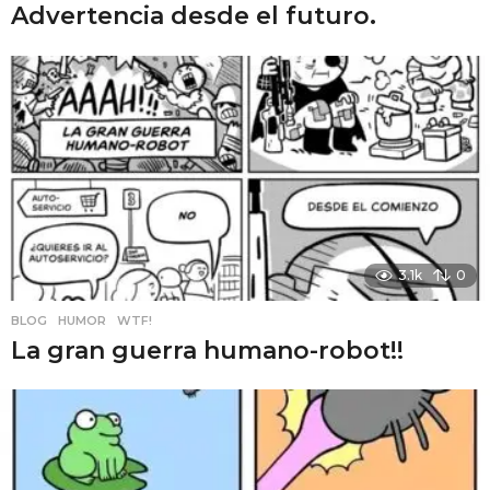
Advertencia desde el futuro.
3.1k
0
BLOG
,
HUMOR
,
WTF!
La gran guerra humano-robot!!