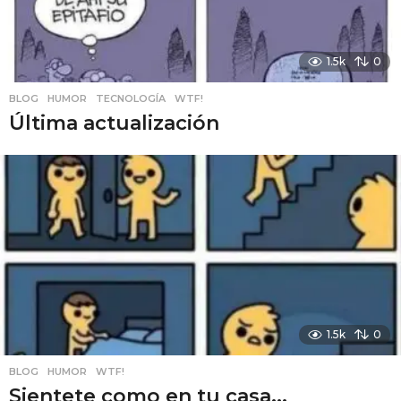
1.5k
0
BLOG
,
HUMOR
,
TECNOLOGÍA
,
WTF!
Última actualización
1.5k
0
BLOG
,
HUMOR
,
WTF!
Sientete como en tu casa...