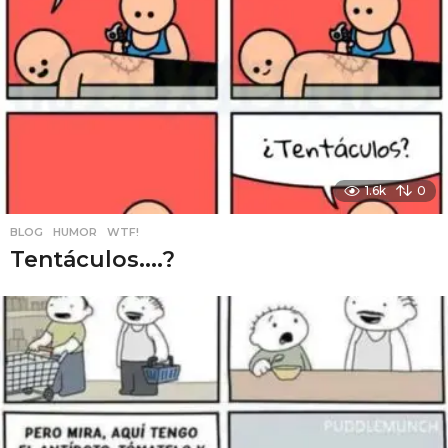
1.6k
0
BLOG
,
HUMOR
,
WTF!
Tentáculos....?