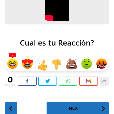
Cual es tu Reacción?
2
0
Shares
P
NEXT
o