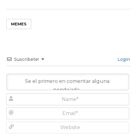
MEMES
Suscribete!
Login
N
a
m
E
e
m
*
a
W