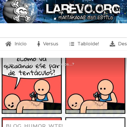
Inicio
Versus
Tabloide!
Des
BLOG
HOME
Tentáculos....?
BLOG
,
HUMOR
,
WTF!
1