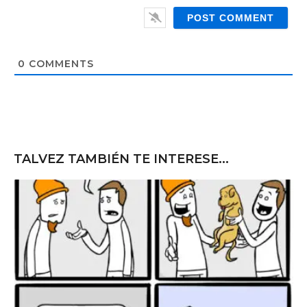
i
e
l
b
*
s
i
t
0
COMMENTS
e
TALVEZ TAMBIÉN TE INTERESE...