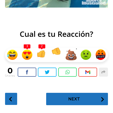
Cual es tu Reacción?
3
2
0
Shares
P
NEXT
o
s