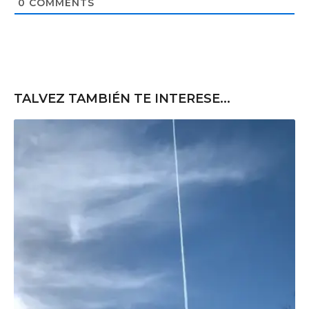
t
0
COMMENTS
e
TALVEZ TAMBIÉN TE INTERESE...