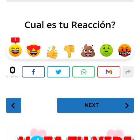
Cual es tu Reacción?
1
0
Shares
P
NEXT
o
s
t
P