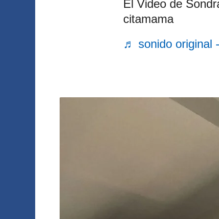
El Video de Sondra
citamama
♬ sonido origina