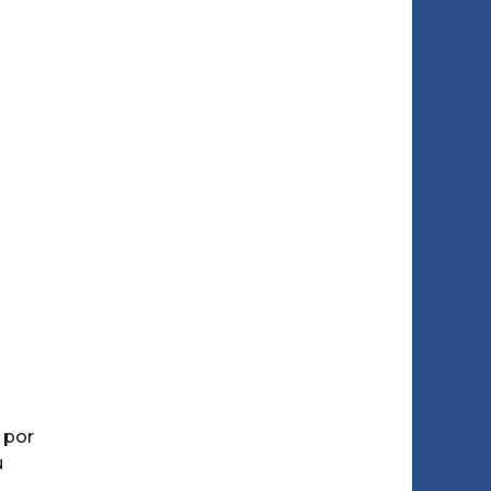
 por
u