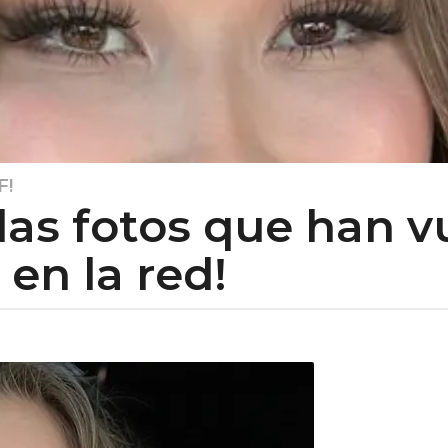
F!
las fotos que han v
en la red!