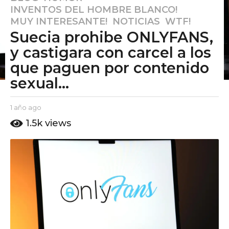
INVENTOS DEL HOMBRE BLANCO!
,
a
MUY INTERESANTE!
,
NOTICIAS
,
WTF!
ñ
Suecia prohibe ONLYFANS,
o
a
y castigara con carcel a los
g
que paguen por contenido
o
sexual...
1
a
b
1 año ago
1
ñ
y
a
o
1.5k
views
E
ñ
a
l
o
g
P
a
u
g
o
t
o
o
A
m
o