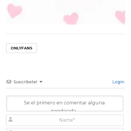
ONLYFANS
Suscribete!
Login
N