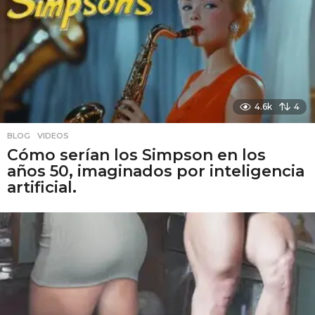
4.6k
4
BLOG
,
VIDEOS
Cómo serían los Simpson en los
años 50, imaginados por inteligencia
artificial.