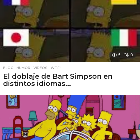
5
0
BLOG
,
HUMOR
,
VIDEOS
,
WTF!
El doblaje de Bart Simpson en
distintos idiomas...