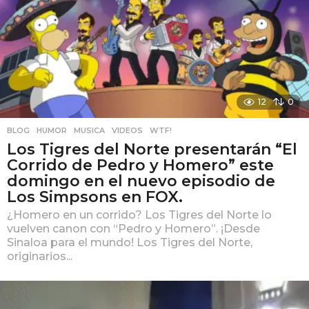
12
0
BLOG
,
HUMOR
,
MUSICA
,
VIDEOS
,
WTF!
Los Tigres del Norte presentarán “El
Corrido de Pedro y Homero” este
domingo en el nuevo episodio de
Los Simpsons en FOX.
¿Homero en un corrido? Los Tigres del Norte lo
vuelven canon con “Pedro y Homero”. ¡Desde
Sinaloa para el mundo! Los Tigres del Norte,
originarios...