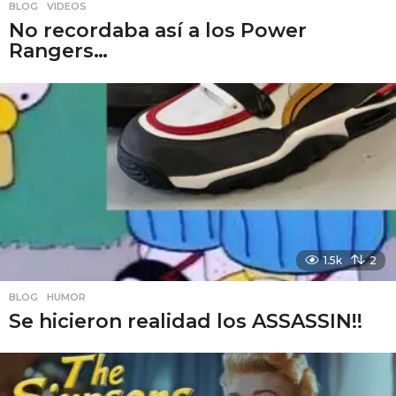
BLOG
,
VIDEOS
No recordaba así a los Power
Rangers…
1.5k
2
BLOG
,
HUMOR
Se hicieron realidad los ASSASSIN!!