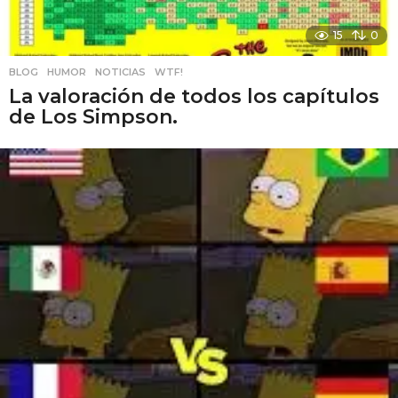
15
0
BLOG
,
HUMOR
,
NOTICIAS
,
WTF!
La valoración de todos los capítulos
de Los Simpson.