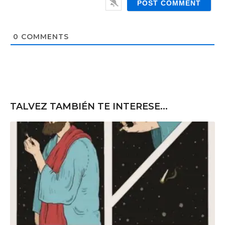
l
b
*
s
i
t
0
COMMENTS
e
TALVEZ TAMBIÉN TE INTERESE...