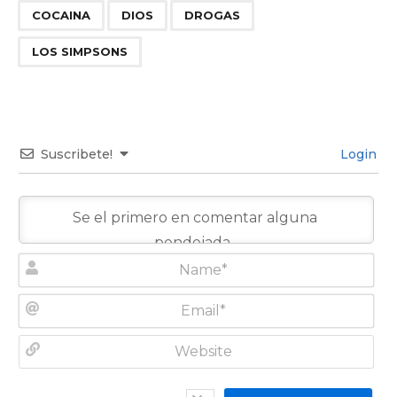
,
,
,
COCAINA
DIOS
DROGAS
LOS SIMPSONS
Suscribete!
Login
N
a
m
E
e
m
*
a
W
i
e