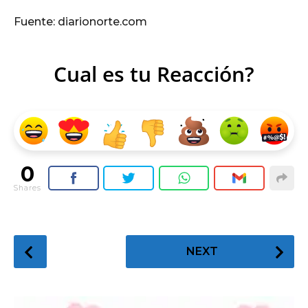
Fuente: diarionorte.com
Cual es tu Reacción?
0
Shares
P
NEXT
o
s
t