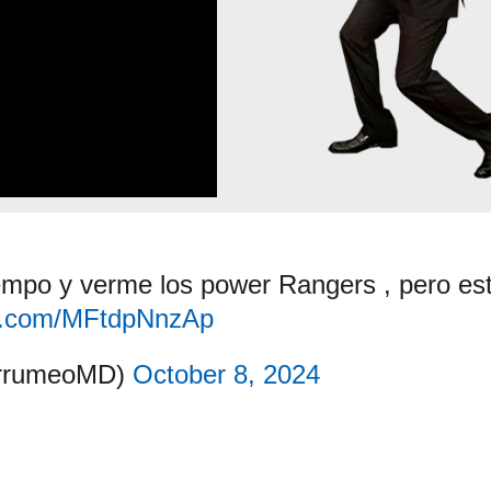
iempo y verme los power Rangers , pero es
er.com/MFtdpNnzAp
rrumeoMD)
October 8, 2024