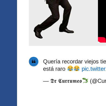
Quería recordar viejos t
está raro
pic.twitt
— 𝕯𝖗 𝕮𝖚𝖗𝖗𝖚𝖒𝖊𝖔
(@Cu