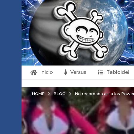
Inicio
Versus
Tabloide!
BLOG
HOME
No recordaba así a los Powe