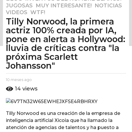
JUGOSAS
,
MUY INTERESANTE!
,
NOTICIAS
,
0
VIDEOS
,
WTF!
m
Tilly Norwood, la primera
e
s
actriz 100% creada por IA,
e
pone en alerta a Hollywood:
s
lluvia de críticas contra "la
a
próxima Scarlett
g
o
Johansson"
1
0
b
10 meses ago
1
m
y
0
14
views
E
e
m
l
e
s
P
s
e
u
e
s
t
Tilly Norwood es una creación de la empresa de
s
o
a
a
inteligencia artificial Xicoia que ha llamado la
A
g
g
atención de agencias de talentos y ha puesto a
m
o