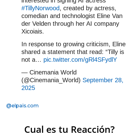
interested in signing AI actress
#TillyNorwood
, created by actress,
comedian and technologist Eline Van
der Velden through her AI company
Xicoiais.
In response to growing criticism, Eline
shared a statement that read: “Tilly is
not a…
pic.twitter.com/gRl4SFydlY
— Cinemania World
(@Cinemania_World)
September 28,
2025
@elpais.com
Cual es tu Reacción?