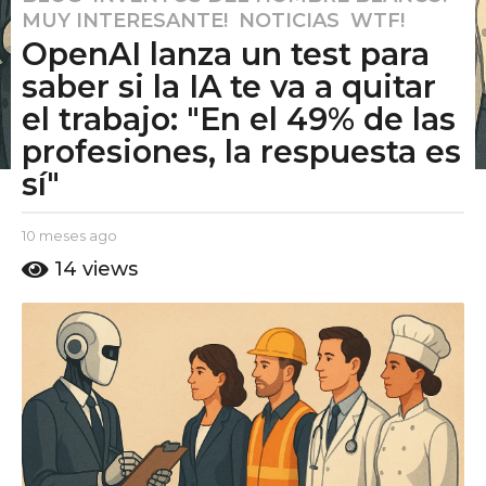
MUY INTERESANTE!
,
NOTICIAS
,
WTF!
0
OpenAI lanza un test para
m
e
saber si la IA te va a quitar
s
el trabajo: "En el 49% de las
e
profesiones, la respuesta es
s
sí"
a
g
o
b
10 meses ago
1
y
1
0
14
views
E
m
0
l
e
m
P
s
e
u
e
t
s
s
o
a
e
A
g
s
m
o
a
o
g