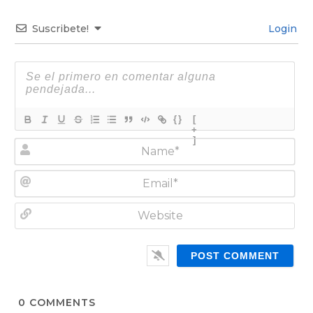
Suscribete!
Login
{}
[
+
]
N
a
m
E
e
m
*
a
W
i
e
l
b
*
s
i
t
0
COMMENTS