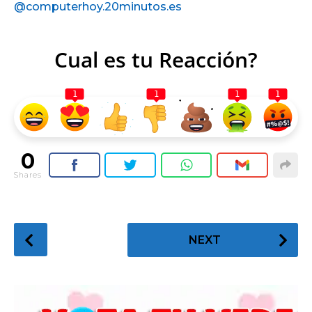
@computerhoy.20minutos.es
Cual es tu Reacción?
1
1
1
1
0
Shares
P
NEXT
o
s
t
P