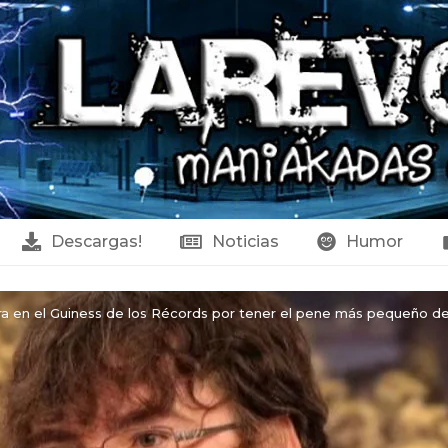
Descargas!
Noticias
Humor
a en el Guiness de los Récords por tener el pene más pequeño d