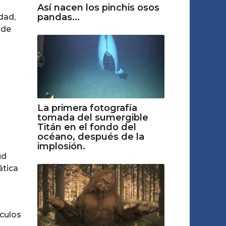
Así nacen los pinchis osos
pandas...
dad,
 de
La primera fotografía
tomada del sumergible
Titán en el fondo del
océano, después de la
implosión.
ud
ática
nculos