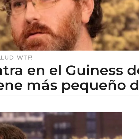
ALUD
,
WTF!
ra en el Guiness d
 pene más pequeño 