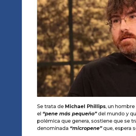
a
o
g
A
o
m
o
Se trata de
Michael Phillips
, un hombre 
el
“pene más pequeño”
del mundo y quie
polémica que genera, sostiene que se t
denominada
“micropene”
que, espera s