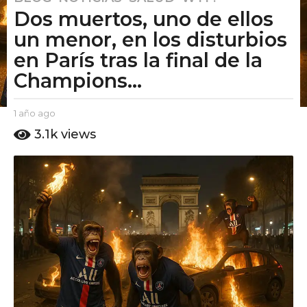
Dos muertos, uno de ellos
a
ñ
un menor, en los disturbios
o
en París tras la final de la
a
Champions...
g
o
1
b
1 año ago
1
y
a
a
3.1k
views
E
ñ
ñ
l
o
o
P
a
u
a
g
t
o
g
o
o
A
m
o