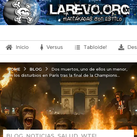
Inicio
Versus
Tabloide!
Des
BLOG
HOME
Dos muertos, uno de ellos un menor,
en los disturbios en París tras la final de la Champions...
BLOG
,
NOTICIAS
,
SALUD
,
WTF!
1