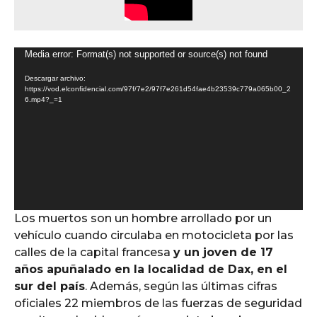
R
Media error: Format(s) not supported or source(s) not found
e
Descargar archivo:
p
https://vod.elconfidencial.com/97f/7e2/97f7e261d54fae4b23539c779a065b00_2
6.mp4?_=1
r
o
d
u
c
t
o
Los muertos son un hombre arrollado por un
r
vehículo cuando circulaba en motocicleta por las
d
calles de la capital francesa
y un joven de 17
e
años apuñalado en la localidad de Dax, en el
v
sur del país
. Además, según las últimas cifras
í
oficiales 22 miembros de las fuerzas de seguridad
d