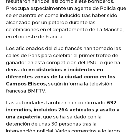
resultaron heridos, así como siete bomberos.
e
Preocupa especialmente un agente de Policía que
o
se encuentra en coma inducido tras haber sido
alcanzado por un petardo durante las
celebraciones en el departamento de La Mancha,
en el noreste de Francia.
Los aficionados del club francés han tomado las
calles de París para celebrar el primer trofeo de
ganador en esta competición del PSG, lo que ha
derivado
en disturbios e incidentes en
diferentes zonas de la ciudad como en los
Campos Elíseos,
según informa la televisión
francesa BMFTV.
Las autoridades también han confirmado
692
incendios, incluidos 264 vehículos y asalto a
una zapatería
, que se ha saldado con la
detención de unas 30 personas tras la
intervención policial. Varios comercios a lo largo