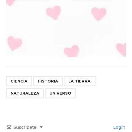
,
,
,
,
CIENCIA
HISTORIA
LA TIERRA!
NATURALEZA
UNIVERSO
Suscribete!
Login