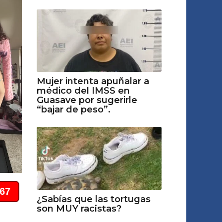
Mujer intenta apuñalar a
médico del IMSS en
Guasave por sugerirle
“bajar de peso”.
¿Sabías que las tortugas
son MUY racіstas?