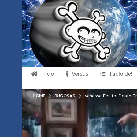
Inicio
Versus
Tabloide!
JUGOSAS
HOME
Vanessa Ferlito, Death Pr