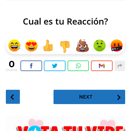
Cual es tu Reacción?
0
Shares
P
NEXT
o
s
t
P