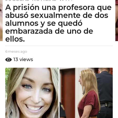
A prisión una profesora que
m
e
abusó sexualmente de dos
s
alumnos y se quedó
e
embarazada de uno de
s
ellos.
a
g
o
b
6 meses ago
6
6
y
m
13
views
E
e
m
l
s
e
P
e
s
u
s
t
e
a
o
g
s
A
o
a
m
g
o
o