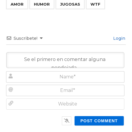
,
,
,
AMOR
HUMOR
JUGOSAS
WTF
Suscribete!
Login
N
a
m
E
e
m
*
a
W
i
e
l
b
*
s