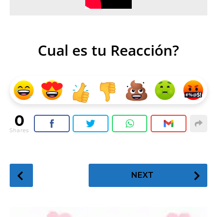
Cual es tu Reacción?
0
Shares
P
NEXT
o
s
t