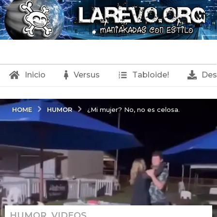
Inicio
Versus
Tabloide!
Des
HUMOR
HOME
¿Mi mujer? No, no es celosa.
HUMOR
,
VIDEOS
2