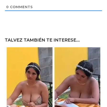
i
t
0
COMMENTS
e
TALVEZ TAMBIÉN TE INTERESE...