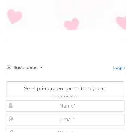
Suscribete!
Login
N
a
m
E
e