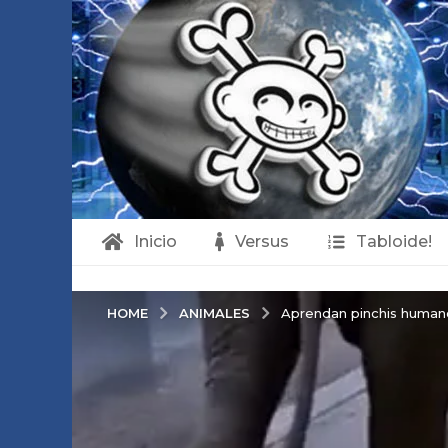
Inicio
Versus
Tabloide!
ANIMALES
HOME
Aprendan pinchis humano