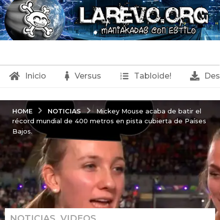
Inicio
Versus
Tabloide!
Des
NOTICIAS
HOME
Mickey Mouse acaba de batir el
récord mundial de 400 metros en pista cubierta de Países
Bajos.
NOTICIAS
,
VIDEOS
2