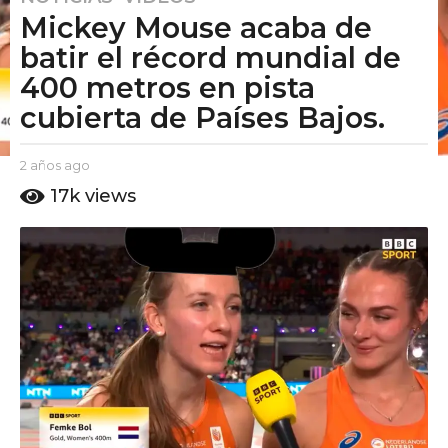
Mickey Mouse acaba de
a
ñ
batir el récord mundial de
o
400 metros en pista
s
cubierta de Países Bajos.
a
g
o
b
2 años ago
2
y
a
2
17k
views
E
ñ
a
l
o
ñ
P
s
u
o
a
t
g
s
o
o
a
A
g
m
o
o