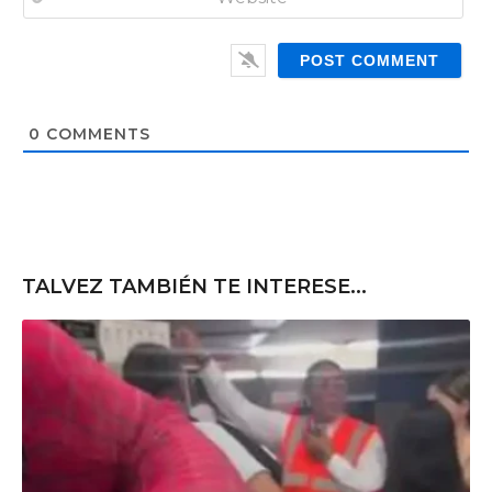
*
a
W
i
e
l
b
*
s
i
t
0
COMMENTS
e
TALVEZ TAMBIÉN TE INTERESE...