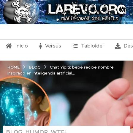
Inicio
Versus
Tabloide!
Des
BLOG
HOME
Chat Yipiti: bebé recibe nombre
inspirado en inteligencia artificial...
BLOG
,
HUMOR
,
WTF!
1