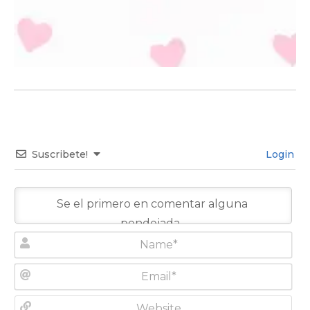
Suscribete!
Login
N
a
m
E
e
m