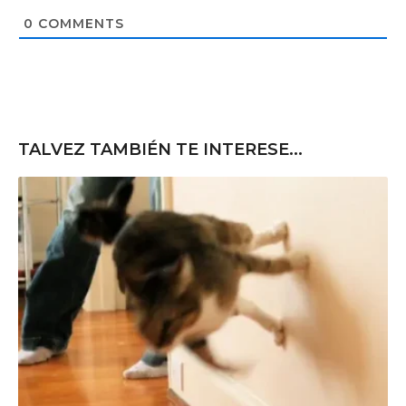
i
t
0
COMMENTS
e
TALVEZ TAMBIÉN TE INTERESE...