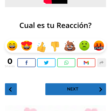
Cual es tu Reacción?
0
Shares
P
NEXT
o
s
t