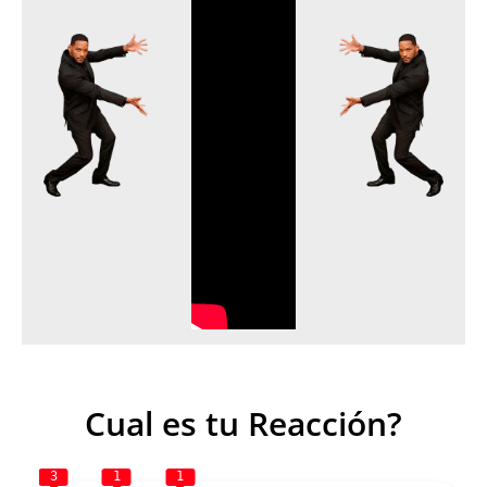
o
Cual es tu Reacción?
3
1
1