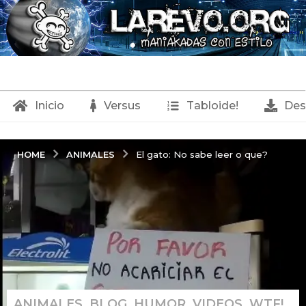
Inicio
Versus
Tabloide!
Des
ANIMALES
HOME
El gato: No sabe leer o que?
ANIMALES
,
BLOG
,
HUMOR
,
VIDEOS
,
WTF!
1