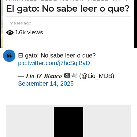
El gato: No sabe leer o que?
1
m
e
b
11 meses ago
1
s
y
1
1.6k
views
E
m
e
l
e
s
P
s
a
u
e
El gato: No sabe leer o que?
t
g
s
pic.twitter.com/j7hcSqjByD
o
a
o
A
g
1
m
— 𝑳𝒊𝒐 𝑫' 𝑩𝒍𝒂𝒏𝒄𝒐
(@Lio_MDB)
o
1
o
September 14, 2025
m
e
s
e
s
a
g