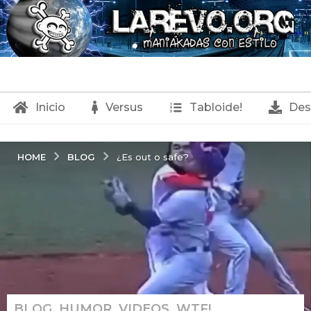
Inicio
Versus
Tabloide!
Des
BLOG
HOME
¿Es out o safe?
BLOG
,
HUMOR
,
VIDEOS
,
WTF!
1