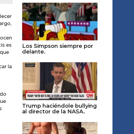
lecer
argo,
nocen
is es
Los Simpson siempre por
delante.
 que
ar la
ado
que
Trump haciéndole bullying
s
al director de la NASA.