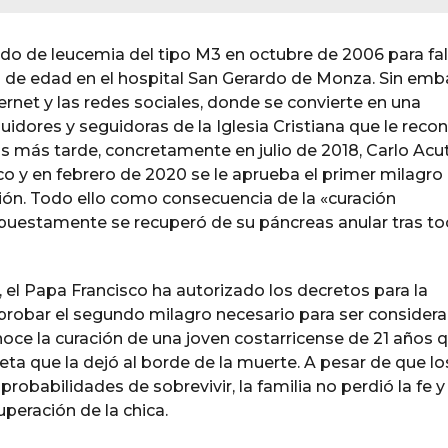
o de leucemia del tipo M3 en octubre de 2006 para fal
s de edad en el hospital San Gerardo de Monza. Sin emb
ernet y las redes sociales, donde se convierte en una
uidores y seguidoras de la Iglesia Cristiana que le reco
s más tarde, concretamente en julio de 2018, Carlo Acut
co y en febrero de 2020 se le aprueba el primer milagro
ción. Todo ello como consecuencia de la «curación
upuestamente se recuperó de su páncreas anular tras toc
 el Papa Francisco ha autorizado los decretos para la
probar el segundo milagro necesario para ser consider
onoce la curación de una joven costarricense de 21 años 
leta que la dejó al borde de la muerte. A pesar de que lo
obabilidades de sobrevivir, la familia no perdió la fe y
uperación de la chica.