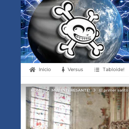
Inicio
Versus
Tabloide!
MUY INTERESANTE!
HOME
El primer santo 