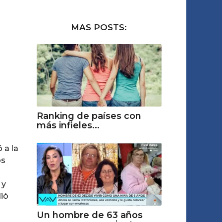
MAS POSTS:
Ranking de países con
más infieles...
 a la
os
 y
dió
Un hombre de 63 años