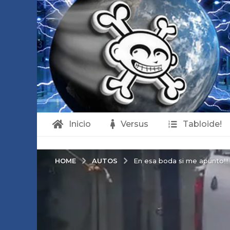
Inicio
Versus
Tabloide!
AUTOS
HOME
En esa boda si me apunto!!!