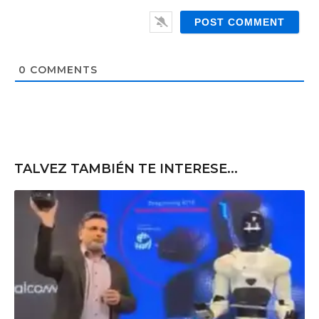
W
i
e
l
b
*
s
i
t
0
COMMENTS
e
TALVEZ TAMBIÉN TE INTERESE...