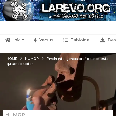
Inicio
Versus
Tabloide!
Des
HUMOR
HOME
Pinchi inteligencia artificial nos esta
quitando todo!!
HUMOR
,
9