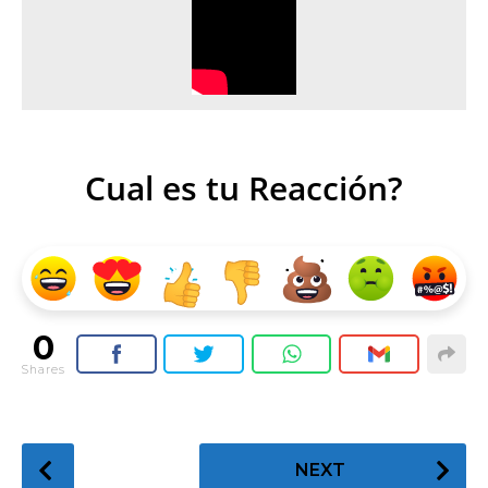
Cual es tu Reacción?
0
Shares
P
NEXT
o