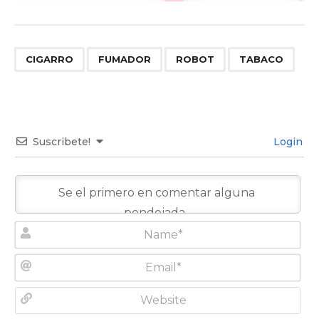
,
,
,
CIGARRO
FUMADOR
ROBOT
TABACO
Suscribete!
Login
N
a
m
E
e
m
*
a