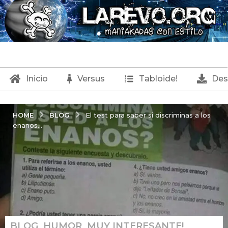
Inicio
Versus
Tabloide!
Des
BLOG
HOME
El test para saber si discriminas a los
enanos...
BLOG
,
HUMOR
,
MUY INTERESANTE!
,
1