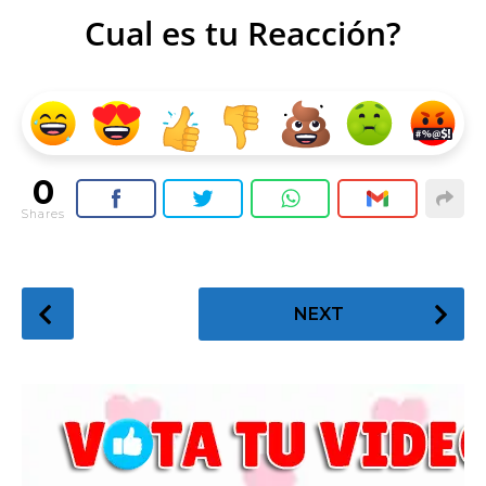
Cual es tu Reacción?
0
Shares
P
NEXT
o
s
t
P
a
g