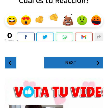
Cual es tu Reacción?
0
Shares
P
NEXT
o
s
t
P
a
g
i