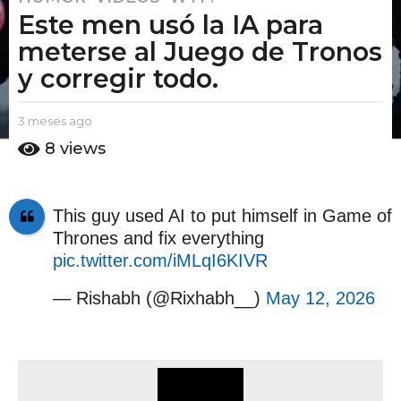
Este men usó la IA para
m
e
meterse al Juego de Tronos
s
y corregir todo.
e
s
b
3 meses ago
3
a
y
m
8
views
g
E
e
o
l
s
P
e
3
u
s
m
This guy used AI to put himself in Game of
t
a
e
Thrones and fix everything
o
g
s
A
o
pic.twitter.com/iMLqI6KIVR
m
e
o
— Rishabh (@Rixhabh__)
May 12, 2026
s
a
g
o