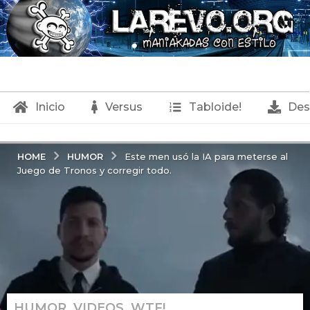
Inicio
Versus
Tabloide!
Des
HUMOR
HOME
Este men usó la IA para meterse al
Juego de Tronos y corregir todo.
HUMOR
,
VIDEOS
,
WTF!
3