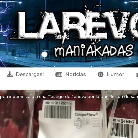
Descargas!
Noticias
Humor
opea indemnizara a una Testigo de Jehová por la transfusión de sangr