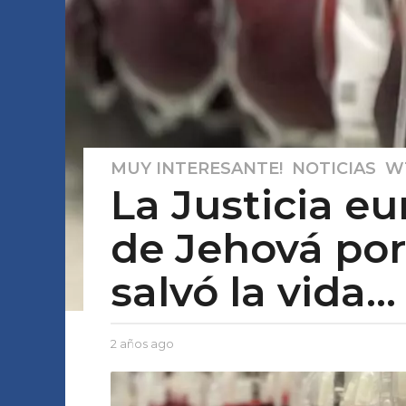
MUY INTERESANTE!
,
NOTICIAS
,
W
2
La Justicia e
a
ñ
de Jehová por
o
s
salvó la vida...
a
g
o
2
b
2 años ago
2
y
a
a
E
ñ
ñ
l
o