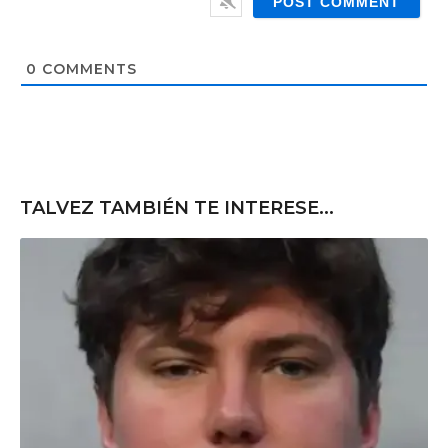
l
b
*
s
i
t
0
COMMENTS
e
TALVEZ TAMBIÉN TE INTERESE...