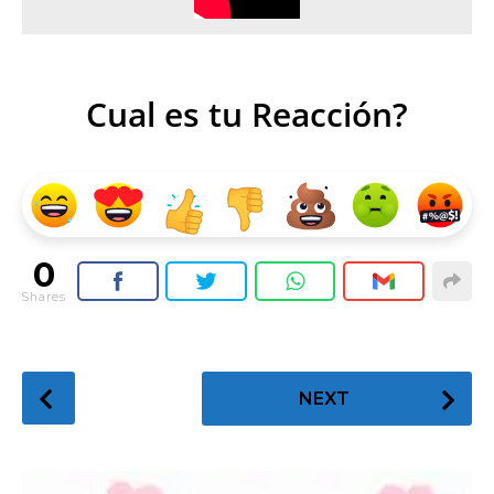
Cual es tu Reacción?
0
Shares
P
NEXT
o
s
t