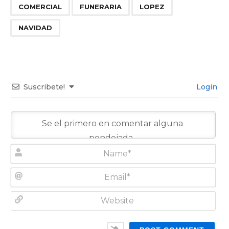
,
,
,
COMERCIAL
FUNERARIA
LOPEZ
NAVIDAD
Suscribete!
Login
N
a
m
E
e
m
*
a
W
i
e