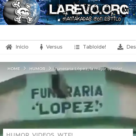
Inicio
Versus
Tabloide!
Des
HUMOR
HOME
Funeraria López, la mejor opción!.
HUMOR
,
VIDEOS
,
WTF!
8