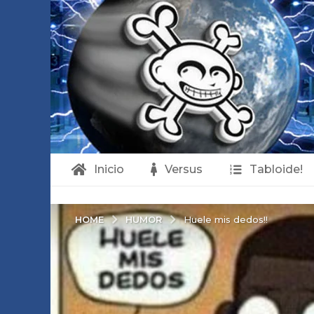
Inicio
Versus
Tabloide!
HUMOR
HOME
Huele mis dedos!!